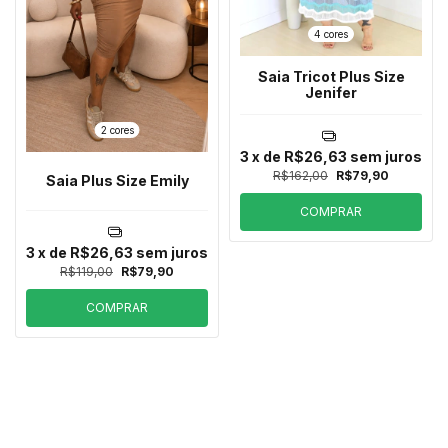
4 cores
Saia Tricot Plus Size
Jenifer
2 cores
3
x de
R$26,63
sem juros
R$162,00
R$79,90
Saia Plus Size Emily
COMPRAR
3
x de
R$26,63
sem juros
R$119,00
R$79,90
COMPRAR