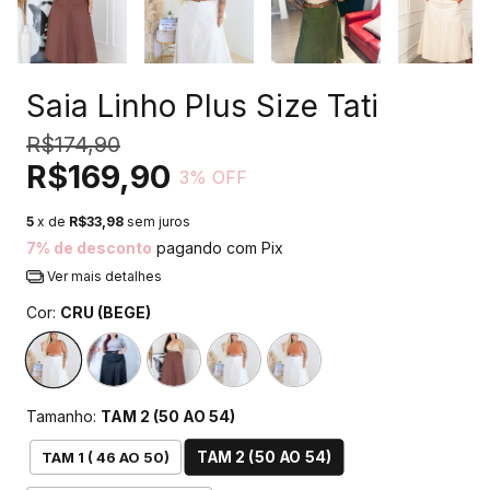
Saia Linho Plus Size Tati
R$174,90
R$169,90
3
% OFF
5
x de
R$33,98
sem juros
7% de desconto
pagando com Pix
Ver mais detalhes
Cor:
CRU (BEGE)
Tamanho:
TAM 2 (50 AO 54)
TAM 2 (50 AO 54)
TAM 1 ( 46 AO 50)