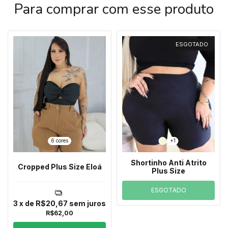
Para comprar com esse produto
ESGOTADO
6 cores
+1
Shortinho Anti Atrito
Cropped Plus Size Eloá
Plus Size
ESGOTADO
3
x de
R$20,67
sem juros
R$62,00