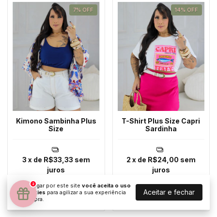
7
%
OFF
14
%
OFF
Kimono Sambinha Plus
T-Shirt Plus Size Capri
Size
Sardinha
3
x de
R$33,33
sem
2
x de
R$24,00
sem
juros
juros
R$108,00
R$99,99
R$56,00
R$48,00
2
Ao navegar por este site
você aceita o uso
Aceitar e fechar
de cookies
para agilizar a sua experiência
COMPRAR
COMPRAR
de compra.