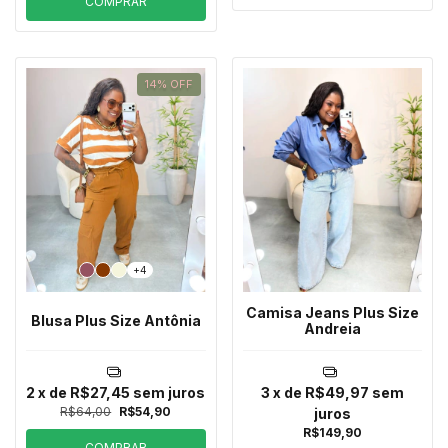
COMPRAR
14
%
OFF
+4
Camisa Jeans Plus Size
Blusa Plus Size Antônia
Andreia
2
x de
R$27,45
sem juros
3
x de
R$49,97
sem
R$64,00
R$54,90
juros
R$149,90
COMPRAR