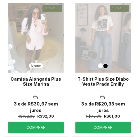
10
%
OFF
15
%
OFF
6 cores
Camisa Alongada Plus
T-Shirt Plus Size Diabo
Size Marina
Veste Prada Emilly
3
x de
R$30,67
sem
3
x de
R$20,33
sem
juros
juros
R$102,00
R$92,00
R$72,00
R$61,00
COMPRAR
COMPRAR