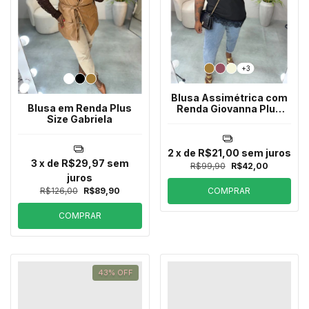
+3
Blusa Assimétrica com
Blusa em Renda Plus
Renda Giovanna Plus
Size Gabriela
Size
2
x de
R$21,00
sem juros
3
x de
R$29,97
sem
R$99,90
R$42,00
juros
R$126,00
R$89,90
COMPRAR
COMPRAR
43
%
OFF