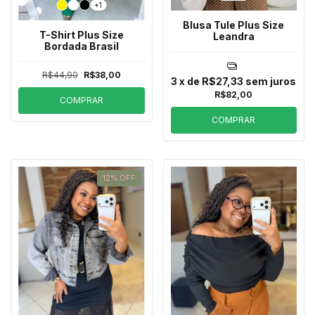
+1
Blusa Tule Plus Size
T-Shirt Plus Size
Leandra
Bordada Brasil
R$44,90
R$38,00
3
x de
R$27,33
sem juros
R$82,00
COMPRAR
COMPRAR
12
%
OFF