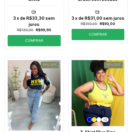
3
x de
R$33,30
sem
3
x de
R$31,00
sem juros
R$109,00
R$93,00
juros
R$139,90
R$99,90
COMPRAR
COMPRAR
15
%
OFF
16
%
OFF
+2