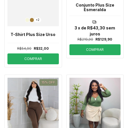
Conjunto Plus Size
Esmeralda
+2
3
x de
R$43,30
sem
juros
T-Shirt Plus Size Urso
R$219,90
R$129,90
R$54,90
R$32,00
COMPRAR
COMPRAR
15
%
OFF