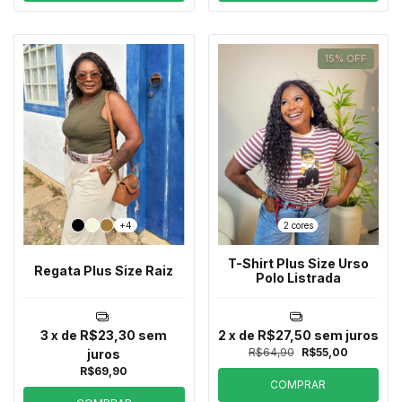
15
%
OFF
+4
2 cores
T-Shirt Plus Size Urso
Regata Plus Size Raiz
Polo Listrada
3
x de
R$23,30
sem
2
x de
R$27,50
sem juros
R$64,90
R$55,00
juros
R$69,90
COMPRAR