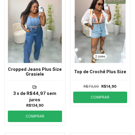
80
%
OFF
2 cores
Cropped Jeans Plus Size
Top de Crochê Plus Size
Grasiele
R$73,00
R$14,90
3
x de
R$44,97
sem
COMPRAR
juros
R$134,90
COMPRAR