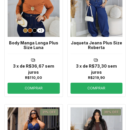
+3
Body Manga Longa Plus
Jaqueta Jeans Plus Size
Size Luna
Roberta
3
x de
R$36,67
sem
3
x de
R$73,30
sem
juros
juros
R$110,00
R$219,90
COMPRAR
COMPRAR
21
%
OFF
38
%
OFF