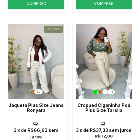
COMPRAR
COMPRAR
9
%
OFF
+2
+1
Jaqueta Plus Size Jeans
Cropped Ciganinha Poá
Ronyara
Plus Size Tarsila
3
x de
R$66,63
sem
3
x de
R$37,33
sem juros
R$112,00
juros