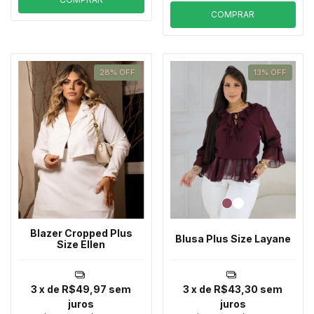
COMPRAR
28
%
OFF
13
%
OFF
Blazer Cropped Plus
Blusa Plus Size Layane
Size Ellen
3
x de
R$49,97
sem
3
x de
R$43,30
sem
juros
juros