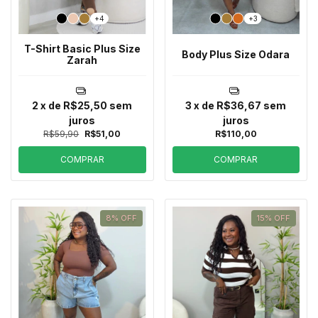
+4
+3
T-Shirt Basic Plus Size
Body Plus Size Odara
Zarah
2
x de
R$25,50
sem
3
x de
R$36,67
sem
juros
juros
R$59,90
R$51,00
R$110,00
COMPRAR
COMPRAR
8
%
OFF
15
%
OFF