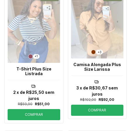
+3
+1
Camisa Alongada Plus
T-Shirt Plus Size
Size Larissa
Listrada
3
x de
R$30,67
sem
2
x de
R$25,50
sem
juros
juros
R$102,00
R$92,00
R$59,90
R$51,00
COMPRAR
COMPRAR