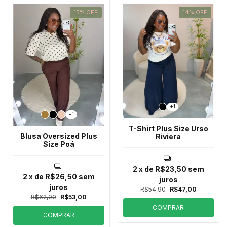
15
%
OFF
14
%
OFF
+1
+1
T-Shirt Plus Size Urso
Blusa Oversized Plus
Riviera
Size Poá
2
x de
R$23,50
sem
2
x de
R$26,50
sem
juros
juros
R$54,90
R$47,00
R$62,00
R$53,00
COMPRAR
COMPRAR