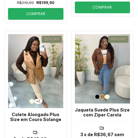
R$219,90
R$199,90
COMPRAR
COMPRAR
22
%
OFF
35
%
OFF
+2
Jaqueta Suede Plus Size
Colete Alongado Plus
com Zíper Carola
Size em Couro Solange
3
x de
R$36,67
sem