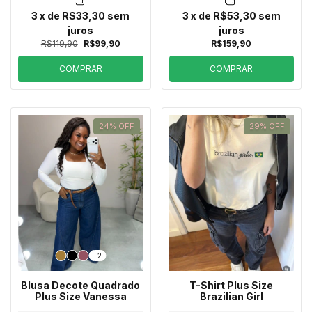
3
x de
R$33,30
sem
3
x de
R$53,30
sem
juros
juros
R$119,90
R$99,90
R$159,90
COMPRAR
COMPRAR
24
%
OFF
29
%
OFF
+2
Blusa Decote Quadrado
T-Shirt Plus Size
Plus Size Vanessa
Brazilian Girl