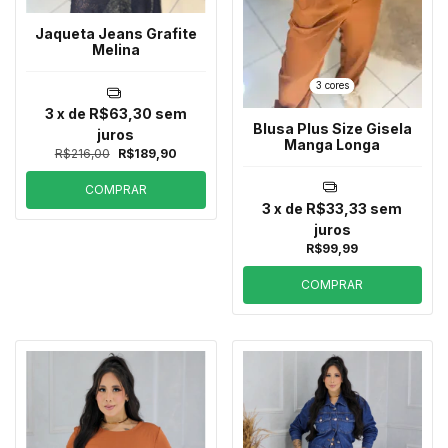
Jaqueta Jeans Grafite
Melina
3 cores
3
x de
R$63,30
sem
Blusa Plus Size Gisela
juros
Manga Longa
R$216,00
R$189,90
COMPRAR
3
x de
R$33,33
sem
juros
R$99,99
COMPRAR