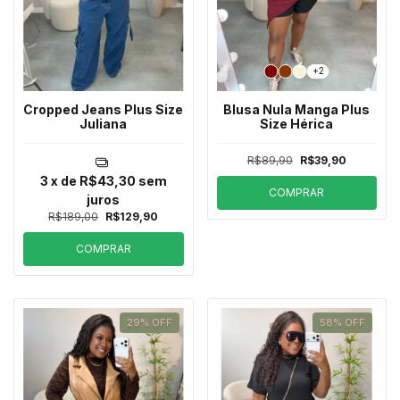
+2
Cropped Jeans Plus Size
Blusa Nula Manga Plus
Juliana
Size Hérica
R$89,90
R$39,90
3
x de
R$43,30
sem
COMPRAR
juros
R$189,00
R$129,90
COMPRAR
29
%
OFF
58
%
OFF